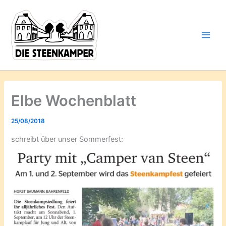
Gib
Zum
deine
Inhalt
E-
springen
Mail-
Adresse
ein ...
Elbe Wochenblatt
25/08/2018
schreibt über unser Sommerfest: